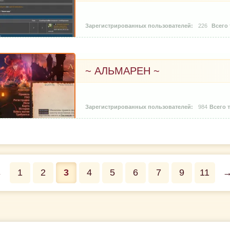
226
~ АЛЬМАРЕН ~
984
←
1
2
3
4
5
6
7
9
11