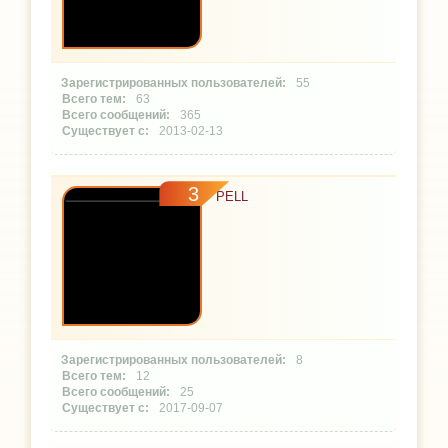
55
63
365
2013-02-13
3
PELL
8
12
25
2017-09-07