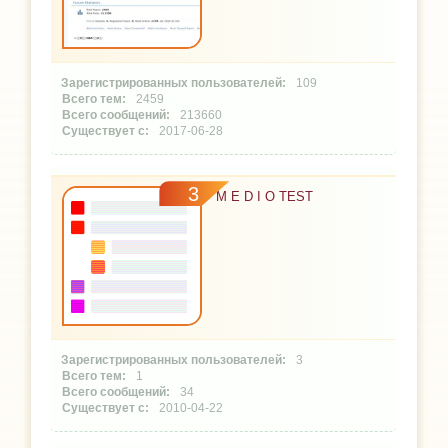
109
2459
213660
2017-06-28
3
M E D I O TEST
3
1
34
2010-04-22