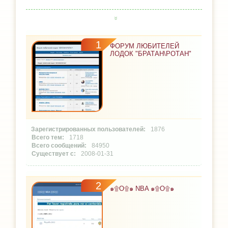
1
ФОРУМ ЛЮБИТЕЛЕЙ
ЛОДОК "БРАТАН\РОТАН"
1876
1718
84950
2008-01-31
2
๑۩O۩๑ NBA ๑۩O۩๑